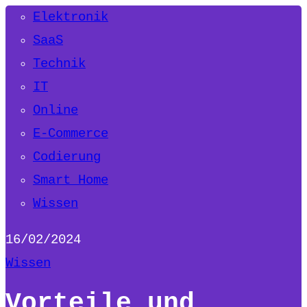
Elektronik
SaaS
Technik
IT
Online
E-Commerce
Codierung
Smart Home
Wissen
16/02/2024
Wissen
Vorteile und