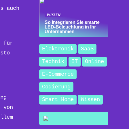
s auch
WISSEN
So integrieren Sie smarte
LED-Beleuchtung in Ihr
Unternehmen
d für
Elektronik
SaaS
esto
Technik
IT
Online
u
E-Commerce
Codierung
ang
Smart Home
Wissen
e von
allem