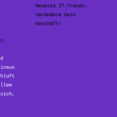
Neueste IT-Trends:
Verändere Dein
Geschäft!
rt,
e
nd
hinaus
chluft
allem
 sich,
d