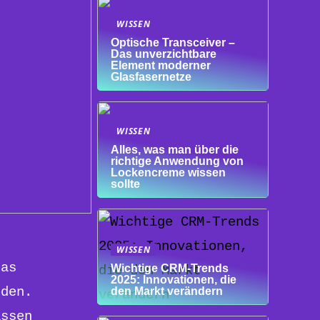
WISSEN
Optische Transceiver –
Das unverzichtbare
Element moderner
Glasfasernetze
WISSEN
Alles, was man über die
richtige Anwendung von
Lockencreme wissen
sollte
WISSEN
das
Wichtige CRM-Trends
2025: Innovationen, die
rden.
den Markt verändern
assen