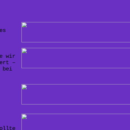
es
e wir
ert –
 bei
ollte