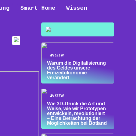
ung
Smart Home
Wissen
WISSEN
Warum die Digitalisierung
des Geldes unsere
Freizeitökonomie
verändert
WISSEN
Wie 3D-Druck die Art und
Weise, wie wir Prototypen
entwickeln, revolutioniert
– Eine Betrachtung der
Möglichkeiten bei Botland