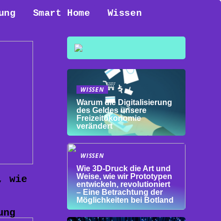
ung
Smart Home
Wissen
WISSEN
Warum die Digitalisierung
des Geldes unsere
Freizeitökonomie
verändert
WISSEN
Wie 3D-Druck die Art und
Weise, wie wir Prototypen
, wie
entwickeln, revolutioniert
– Eine Betrachtung der
Möglichkeiten bei Botland
ung