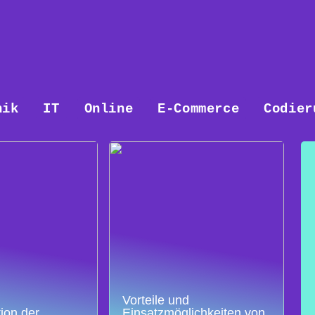
nik
IT
Online
E-Commerce
Codier
Vorteile und
ion der
Einsatzmöglichkeiten von