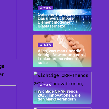
WISSEN
Optische Transceiver –
Das unverzichtbare
Element moderner
Glasfasernetze
WISSEN
Alles, was man über die
richtige Anwendung von
Lockencreme wissen
sollte
ge
en
WISSEN
Wichtige CRM-Trends
2025: Innovationen, die
den Markt verändern