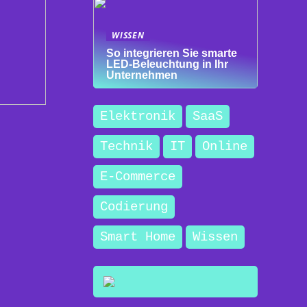
WISSEN
So integrieren Sie smarte
LED-Beleuchtung in Ihr
Unternehmen
Elektronik
SaaS
Technik
IT
Online
E-Commerce
Codierung
Smart Home
Wissen