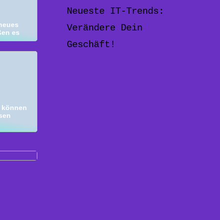
Neueste IT-Trends:
 neues
Verändere Dein
ßen es
Geschäft!
 können
ssen