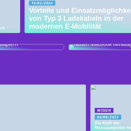
16/02/2024
Vorteile und Einsatzmöglichke
von Typ 3 Ladekabeln in der
modernen E-Mobilität
ich
ige Überlegungen beim
von Gebrauchten
So wird das Beste aus 
staplern
neuen Macbook herausg
WISSEN
04/06/2023
Die Kraft der
Massagegeräte fre