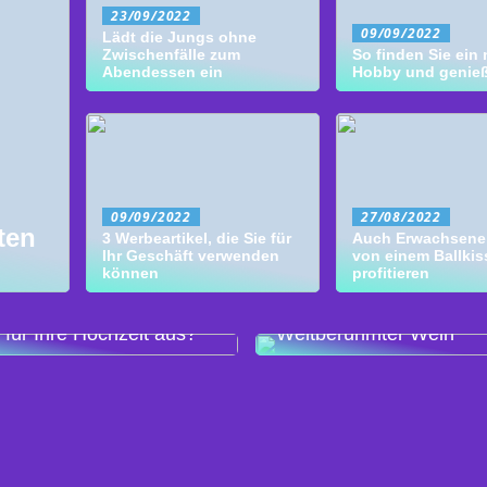
23/09/2022
09/09/2022
Lädt die Jungs ohne
Zwischenfälle zum
So finden Sie ein
Abendessen ein
Hobby und genie
09/09/2022
27/08/2022
ten
3 Werbeartikel, die Sie für
Auch Erwachsene
Ihr Geschäft verwenden
von einem Ballki
können
profitieren
hlen Sie den richtigen
für Ihre Hochzeit aus?
Weltberühmter Wein