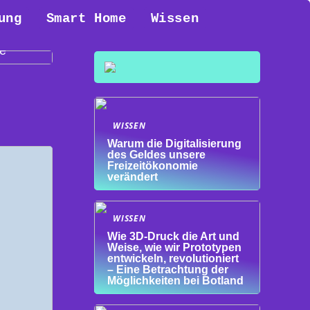
ung
Smart Home
Wissen
 Das
ze
WISSEN
Warum die Digitalisierung
des Geldes unsere
Freizeitökonomie
verändert
WISSEN
Wie 3D-Druck die Art und
Weise, wie wir Prototypen
entwickeln, revolutioniert
– Eine Betrachtung der
Möglichkeiten bei Botland