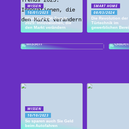
WISSEN
SMART HOME
10/01/2025
08/03/2024
Wichtige CRM-Trends
Die Revolution der
2025: Innovationen, die
Türtechnik im
den Markt verändern
gewerblichen Bere
Bearbeiten von Holz und
Wicht
Metall: Das ist wichtig zu
Kauf 
wissen
Gabel
WISSEN
10/10/2023
So sparen auch Sie Geld
beim Autofahren