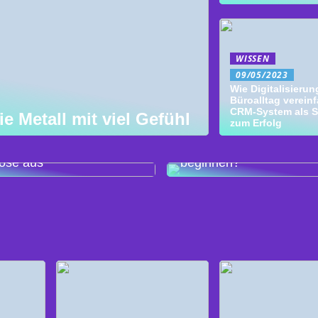
WISSEN
09/05/2023
Wie Digitalisieru
Büroalltag vereinf
CRM-System als S
ie Metall mit viel Gefühl
zum Erfolg
len Sie die richtige
Du möchtest mit dem L
ose aus
beginnen?