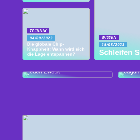
TECHNIK
WISSEN
04/09/2023
Die globale Chip-
15/08/2023
Knappheit: Wann wird sich
Schleifen S
die Lage entspannen?
Die richtige Folientastatur für
So wäh
jeden Zweck
Jagdh