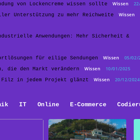
Wissen
22
ndung von Lockencreme wissen sollte
Wissen
ller Unterstützung zu mehr Reichweite
ndustrielle Anwendungen: Mehr Sicherheit &
Wissen
05/02/
ortlösungen für eilige Sendungen
Wissen
10/01/2025
n, die den Markt verändern
Wissen
20/12/2024
 Filz in jedem Projekt glänzt
nik
IT
Online
E-Commerce
Codier