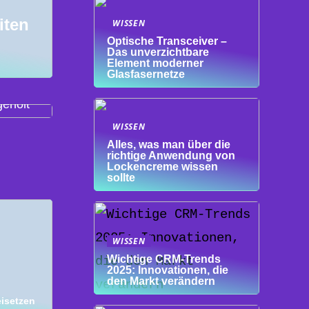
iten
WISSEN
Optische Transceiver –
Das unverzichtbare
Element moderner
Glasfasernetze
einem
eholt
WISSEN
Alles, was man über die
richtige Anwendung von
Lockencreme wissen
sollte
WISSEN
Wichtige CRM-Trends
2025: Innovationen, die
den Markt verändern
isetzen