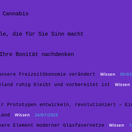
 Cannabis
le, die für Sie Sinn macht
Ihre Bonität nachdenken
Wissen
05/02
unsere Freizeitökonomie verändert
Wissen
hland ruhig bleibt und vorbereitet ist
ir Prototypen entwickeln, revolutioniert – Ei
Wissen
24/07/2025
land
Wissen
1
bare Element moderner Glasfasernetze