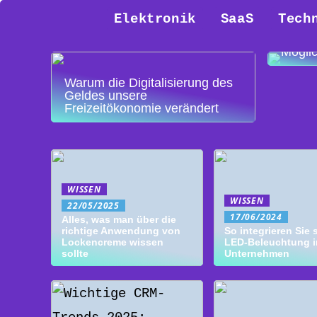
Wie 3D
Weise,
Elektronik
SaaS
Tech
entwic
Eine B
Möglic
Warum die Digitalisierung des
Geldes unsere
Freizeitökonomie verändert
WISSEN
WISSEN
22/05/2025
17/06/2024
Alles, was man über die
richtige Anwendung von
So integrieren Sie 
Lockencreme wissen
LED-Beleuchtung in
sollte
Unternehmen