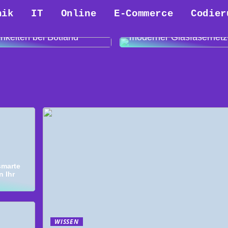
-Druck die Art und
 wie wir Prototypen
nik
IT
Online
E-Commerce
Codier
keln, revolutioniert –
Optische Transceiver –
etrachtung der
unverzichtbare Element
hkeiten bei Botland
moderner Glasfasernet
smarte
 Ihr
WISSEN