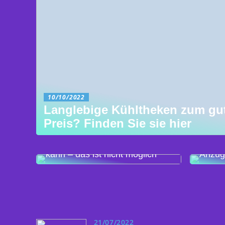
10/10/2022
Langlebige Kühltheken zum gu
Preis? Finden Sie sie hier
Viele Leute denken, dass man
Schnupftabak online kaufen
Wie wä
kann – das ist nicht möglich
Anzug 
21/07/2022