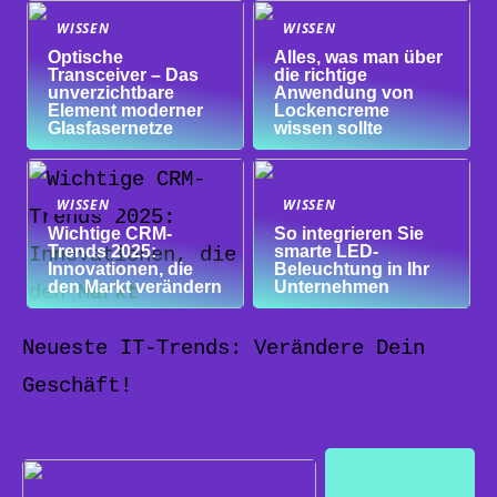
WISSEN
WISSEN
Optische
Alles, was man über
Transceiver – Das
die richtige
unverzichtbare
Anwendung von
Element moderner
Lockencreme
Glasfasernetze
wissen sollte
WISSEN
WISSEN
Wichtige CRM-
So integrieren Sie
Trends 2025:
smarte LED-
Innovationen, die
Beleuchtung in Ihr
den Markt verändern
Unternehmen
Neueste IT-Trends: Verändere Dein
Geschäft!