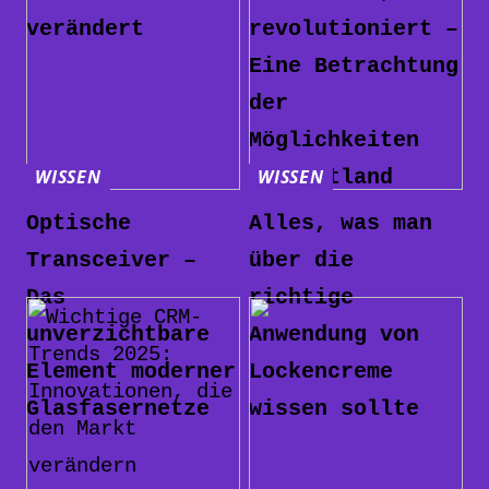
verändert
revolutioniert –
Eine Betrachtung
der
Möglichkeiten
WISSEN
WISSEN
bei Botland
Optische
Alles, was man
Transceiver –
über die
Das
richtige
unverzichtbare
Anwendung von
Element moderner
Lockencreme
Glasfasernetze
wissen sollte