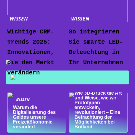
WISSEN
WISSEN
Wichtige CRM-
So integrieren
Trends 2025:
Sie smarte LED-
Innovationen,
Beleuchtung in
die den Markt
Ihr Unternehmen
verändern
WISSEN
Wie 3D-Druck die Art
und Weise, wie wir
WISSEN
Prototypen
Warum die
entwickeln,
Digitalisierung des
revolutioniert – Eine
Geldes unsere
Betrachtung der
Freizeitökonomie
Möglichkeiten bei
verändert
Botland