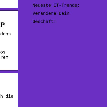
Neueste IT-Trends:
Verändere Dein
Geschäft!
IP
ideos
eos
hrem
ch die