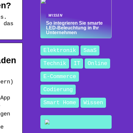
en?
WISSEN
os.
, das
So integrieren Sie smarte
LED-Beleuchtung in Ihr
Unternehmen
Elektronik
SaaS
aden
Technik
IT
Online
E-Commerce
dern)
Codierung
-App
Smart Home
Wissen
…
igen
s
le