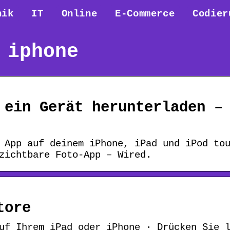
nik
IT
Online
E-Commerce
Codier
 iphone
 ein Gerät herunterladen –
 App auf deinem iPhone, iPad und iPod to
zichtbare Foto-App – Wired.
tore
uf Ihrem iPad oder iPhone · Drücken Sie 