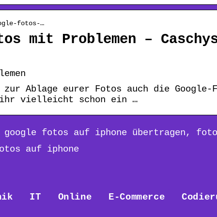
ogle-fotos-…
tos mit Problemen – Caschy
lemen
 zur Ablage eurer Fotos auch die Google-
ihr vielleicht schon ein …
 google fotos auf iphone übertragen, fot
otos auf iphone
nik
IT
Online
E-Commerce
Codier