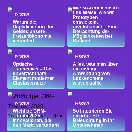
WISSEN
Wie 3D-Druck die Art
und Weise, wie wir
WISSEN
Prototypen
Warum die
entwickeln,
Digitalisierung des
revolutioniert – Eine
Geldes unsere
Betrachtung der
Freizeitökonomie
Möglichkeiten bei
verändert
Botland
WISSEN
WISSEN
Optische
Alles, was man über
Transceiver – Das
die richtige
unverzichtbare
Anwendung von
Element moderner
Lockencreme
Glasfasernetze
wissen sollte
WISSEN
WISSEN
Wichtige CRM-
So integrieren Sie
Trends 2025:
smarte LED-
Innovationen, die
Beleuchtung in Ihr
den Markt verändern
Unternehmen