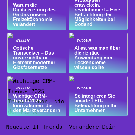
Prototypen
Warum die
entwickeln,
Digitalisierung des
revolutioniert – Eine
Geldes unsere
Betrachtung der
Freizeitökonomie
Möglichkeiten bei
verändert
Botland
WISSEN
WISSEN
Optische
Alles, was man über
Transceiver – Das
die richtige
unverzichtbare
Anwendung von
Element moderner
Lockencreme
Glasfasernetze
wissen sollte
WISSEN
WISSEN
Wichtige CRM-
So integrieren Sie
Trends 2025:
smarte LED-
Innovationen, die
Beleuchtung in Ihr
den Markt verändern
Unternehmen
Neueste IT-Trends: Verändere Dein