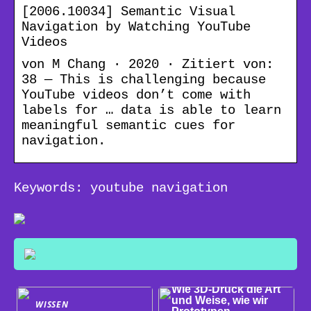
[2006.10034] Semantic Visual
Navigation by Watching YouTube
Videos
von M Chang · 2020 · Zitiert von:
38 — This is challenging because
YouTube videos don’t come with
labels for … data is able to learn
meaningful semantic cues for
navigation.
Keywords: youtube navigation
WISSEN
Wie 3D-Druck die Art
und Weise, wie wir
WISSEN