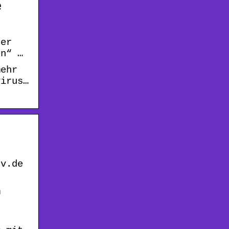
e
der
en“ …
mehr
virus…
tv.de
m