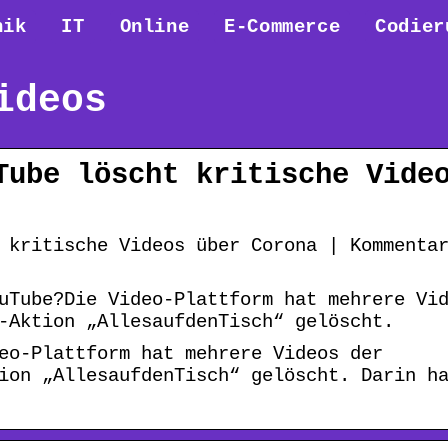
nik
IT
Online
E-Commerce
Codier
ideos
Tube löscht kritische Vide
 kritische Videos über Corona | Kommenta
uTube?Die Video-Plattform hat mehrere Vi
-Aktion „AllesaufdenTisch“ gelöscht.
eo-Plattform hat mehrere Videos der
ion „AllesaufdenTisch“ gelöscht. Darin h