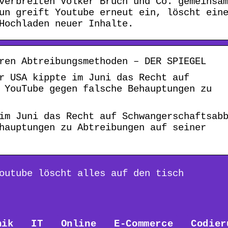
verbreiten Volker Bruch und Co. gemeinsa
un greift Youtube erneut ein, löscht ein
Hochladen neuer Inhalte.
ren Abtreibungsmethoden – DER SPIEGEL
r USA kippte im Juni das Recht auf
 YouTube gegen falsche Behauptungen zu
im Juni das Recht auf Schwangerschaftsab
hauptungen zu Abtreibungen auf seiner
outube löscht alles auf den tisch
nik
IT
Online
E-Commerce
Codier