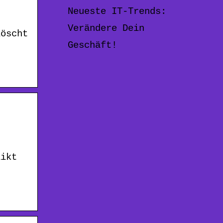
Neueste IT-Trends:
Verändere Dein
löscht
Geschäft!
.
likt