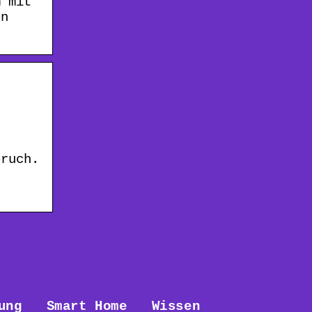
m mit
en
bruch.
ung
Smart Home
Wissen