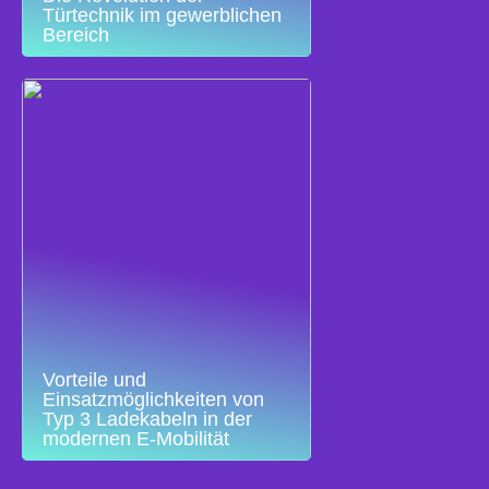
Türtechnik im gewerblichen
Bereich
Vorteile und
Einsatzmöglichkeiten von
Typ 3 Ladekabeln in der
modernen E-Mobilität