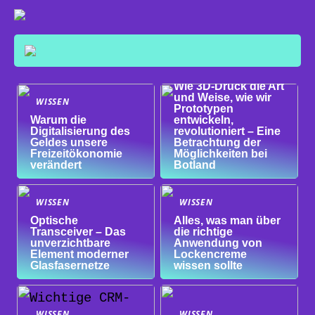
WISSEN
Wie 3D-Druck die Art
und Weise, wie wir
WISSEN
Prototypen
Warum die
entwickeln,
Digitalisierung des
revolutioniert – Eine
Geldes unsere
Betrachtung der
Freizeitökonomie
Möglichkeiten bei
verändert
Botland
WISSEN
WISSEN
Optische
Alles, was man über
Transceiver – Das
die richtige
unverzichtbare
Anwendung von
Element moderner
Lockencreme
Glasfasernetze
wissen sollte
WISSEN
WISSEN