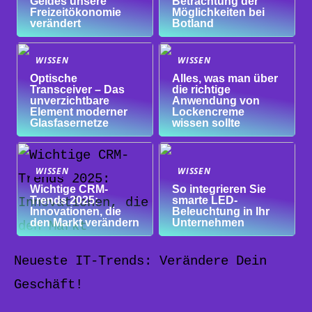
Geldes unsere
Betrachtung der
Freizeitökonomie
Möglichkeiten bei
verändert
Botland
WISSEN
WISSEN
Optische
Alles, was man über
Transceiver – Das
die richtige
unverzichtbare
Anwendung von
Element moderner
Lockencreme
Glasfasernetze
wissen sollte
WISSEN
WISSEN
Wichtige CRM-
So integrieren Sie
Trends 2025:
smarte LED-
Innovationen, die
Beleuchtung in Ihr
den Markt verändern
Unternehmen
Neueste IT-Trends: Verändere Dein
Geschäft!