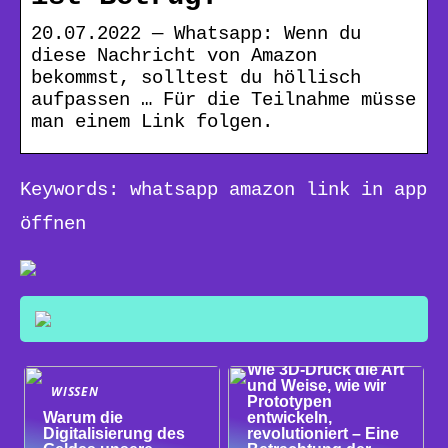
20.07.2022 — Whatsapp: Wenn du
diese Nachricht von Amazon
bekommst, solltest du höllisch
aufpassen … Für die Teilnahme müsse
man einem Link folgen.
Keywords: whatsapp amazon link in app
öffnen
WISSEN
Wie 3D-Druck die Art
und Weise, wie wir
WISSEN
Prototypen
Warum die
entwickeln,
Digitalisierung des
revolutioniert – Eine