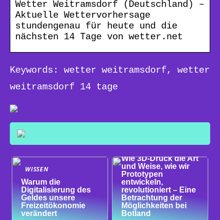
Wetter Weitramsdorf (Deutschland) –
Aktuelle Wettervorhersage
stundengenau für heute und die
nächsten 14 Tage von wetter.net
Keywords: wetter weitramsdorf, wetter
weitramsdorf 14 tage
WISSEN
Wie 3D-Druck die Art
und Weise, wie wir
WISSEN
Prototypen
Warum die
entwickeln,
Digitalisierung des
revolutioniert – Eine
Geldes unsere
Betrachtung der
Freizeitökonomie
Möglichkeiten bei
verändert
Botland