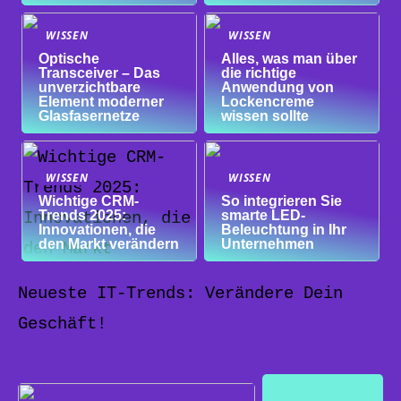
WISSEN
WISSEN
Optische
Alles, was man über
Transceiver – Das
die richtige
unverzichtbare
Anwendung von
Element moderner
Lockencreme
Glasfasernetze
wissen sollte
WISSEN
WISSEN
Wichtige CRM-
So integrieren Sie
Trends 2025:
smarte LED-
Innovationen, die
Beleuchtung in Ihr
den Markt verändern
Unternehmen
Neueste IT-Trends: Verändere Dein
Geschäft!