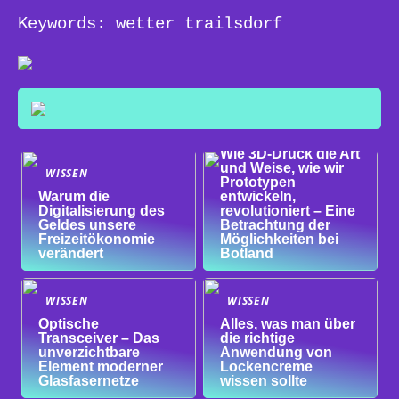
Keywords: wetter trailsdorf
WISSEN
Wie 3D-Druck die Art
und Weise, wie wir
WISSEN
Prototypen
Warum die
entwickeln,
Digitalisierung des
revolutioniert – Eine
Geldes unsere
Betrachtung der
Freizeitökonomie
Möglichkeiten bei
verändert
Botland
WISSEN
WISSEN
Optische
Alles, was man über
Transceiver – Das
die richtige
unverzichtbare
Anwendung von
Element moderner
Lockencreme
Glasfasernetze
wissen sollte