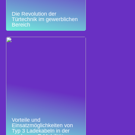
Die Revolution der
Türtechnik im gewerblichen
Bereich
Vorteile und
Einsatzmöglichkeiten von
Typ 3 Ladekabeln in der