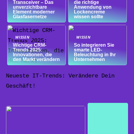
Transceiver – Das
die richtige
unverzichtbare
Anwendung von
Element moderner
Lockencreme
Glasfasernetze
wissen sollte
WISSEN
WISSEN
Wichtige CRM-
So integrieren Sie
Trends 2025:
smarte LED-
Innovationen, die
Beleuchtung in Ihr
den Markt verändern
Unternehmen
Neueste IT-Trends: Verändere Dein
Geschäft!