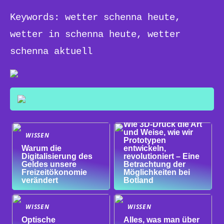
Keywords: wetter schenna heute,
wetter in schenna heute, wetter
schenna aktuell
WISSEN
Wie 3D-Druck die Art
und Weise, wie wir
WISSEN
Prototypen
Warum die
entwickeln,
Digitalisierung des
revolutioniert – Eine
Geldes unsere
Betrachtung der
Freizeitökonomie
Möglichkeiten bei
verändert
Botland
WISSEN
WISSEN
Optische
Alles, was man über