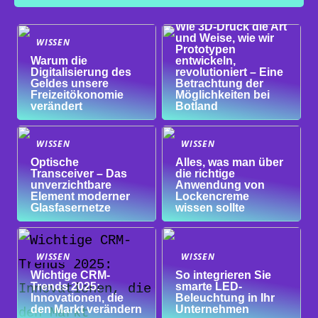
WISSEN
Wie 3D-Druck die Art
und Weise, wie wir
WISSEN
Prototypen
Warum die
entwickeln,
Digitalisierung des
revolutioniert – Eine
Geldes unsere
Betrachtung der
Freizeitökonomie
Möglichkeiten bei
verändert
Botland
WISSEN
WISSEN
Optische
Alles, was man über
Transceiver – Das
die richtige
unverzichtbare
Anwendung von
Element moderner
Lockencreme
Glasfasernetze
wissen sollte
WISSEN
WISSEN
Wichtige CRM-
So integrieren Sie
Trends 2025:
smarte LED-
Innovationen, die
Beleuchtung in Ihr
den Markt verändern
Unternehmen