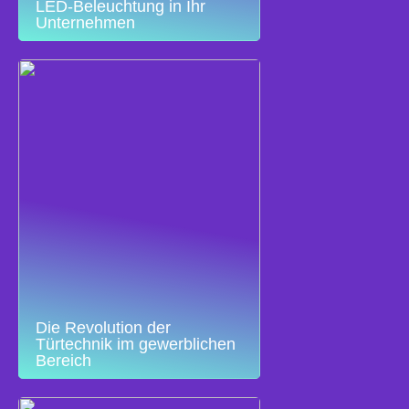
LED-Beleuchtung in Ihr
Unternehmen
Die Revolution der
Türtechnik im gewerblichen
Bereich