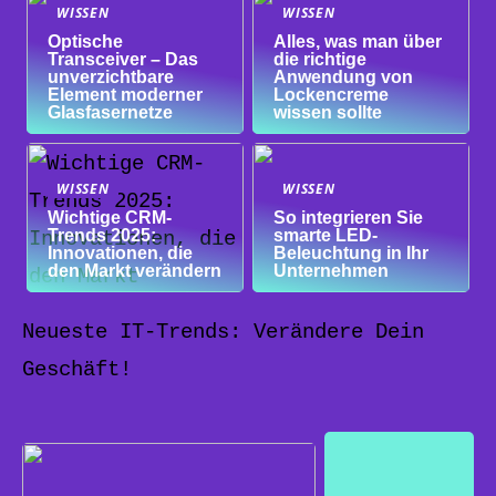
WISSEN
WISSEN
Optische
Alles, was man über
Transceiver – Das
die richtige
unverzichtbare
Anwendung von
Element moderner
Lockencreme
Glasfasernetze
wissen sollte
WISSEN
WISSEN
Wichtige CRM-
So integrieren Sie
Trends 2025:
smarte LED-
Innovationen, die
Beleuchtung in Ihr
den Markt verändern
Unternehmen
Neueste IT-Trends: Verändere Dein
Geschäft!