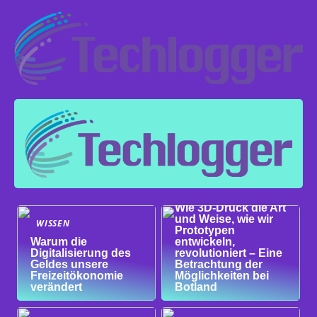
WISSEN
Wie 3D-Druck die Art
und Weise, wie wir
WISSEN
Prototypen
Warum die
entwickeln,
Digitalisierung des
revolutioniert – Eine
Geldes unsere
Betrachtung der
Freizeitökonomie
Möglichkeiten bei
verändert
Botland