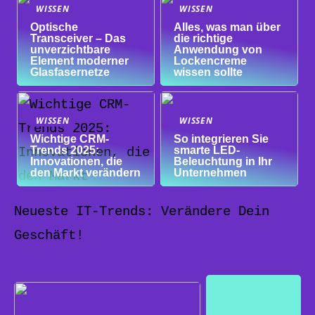
WISSEN
WISSEN
Optische
Alles, was man über
Transceiver – Das
die richtige
unverzichtbare
Anwendung von
Element moderner
Lockencreme
Glasfasernetze
wissen sollte
WISSEN
WISSEN
Wichtige CRM-
So integrieren Sie
Trends 2025:
smarte LED-
Innovationen, die
Beleuchtung in Ihr
den Markt verändern
Unternehmen
Neueste IT-Trends: Verändere Dein
Geschäft!