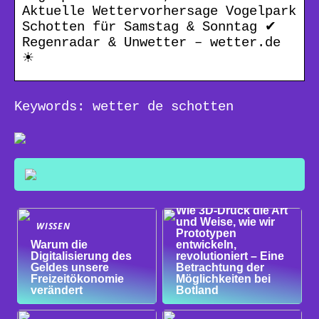
Aktuelle Wettervorhersage Vogelpark
Schotten für Samstag & Sonntag ✔
Regenradar & Unwetter – wetter.de
☀
Keywords: wetter de schotten
WISSEN
Wie 3D-Druck die Art
und Weise, wie wir
WISSEN
Prototypen
Warum die
entwickeln,
Digitalisierung des
revolutioniert – Eine
Geldes unsere
Betrachtung der
Freizeitökonomie
Möglichkeiten bei
verändert
Botland