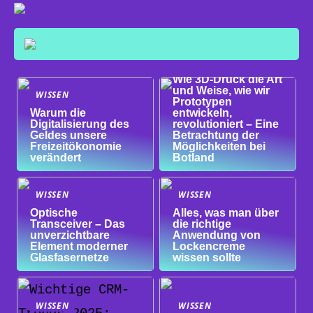
WISSEN
Wie 3D-Druck die Art
und Weise, wie wir
WISSEN
Prototypen
Warum die
entwickeln,
Digitalisierung des
revolutioniert – Eine
Geldes unsere
Betrachtung der
Freizeitökonomie
Möglichkeiten bei
verändert
Botland
WISSEN
WISSEN
Optische
Alles, was man über
Transceiver – Das
die richtige
unverzichtbare
Anwendung von
Element moderner
Lockencreme
Glasfasernetze
wissen sollte
WISSEN
WISSEN