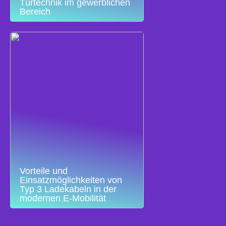
Türtechnik im gewerblichen
Bereich
Vorteile und
Einsatzmöglichkeiten von
Typ 3 Ladekabeln in der
modernen E-Mobilität