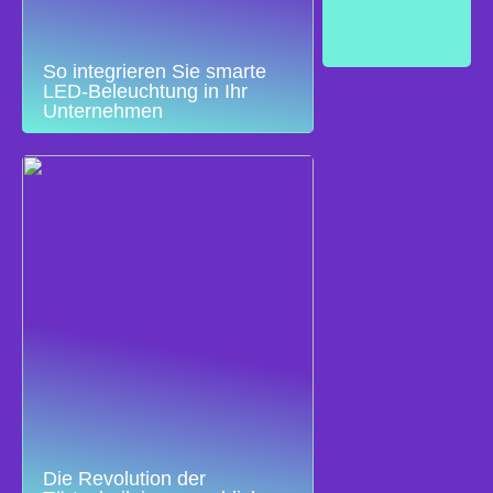
So integrieren Sie smarte
LED-Beleuchtung in Ihr
Unternehmen
Die Revolution der