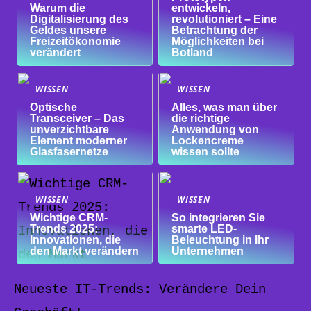
Warum die
entwickeln,
Digitalisierung des
revolutioniert – Eine
Geldes unsere
Betrachtung der
Freizeitökonomie
Möglichkeiten bei
verändert
Botland
WISSEN
WISSEN
Optische
Alles, was man über
Transceiver – Das
die richtige
unverzichtbare
Anwendung von
Element moderner
Lockencreme
Glasfasernetze
wissen sollte
WISSEN
WISSEN
Wichtige CRM-
So integrieren Sie
Trends 2025:
smarte LED-
Innovationen, die
Beleuchtung in Ihr
den Markt verändern
Unternehmen
Neueste IT-Trends: Verändere Dein