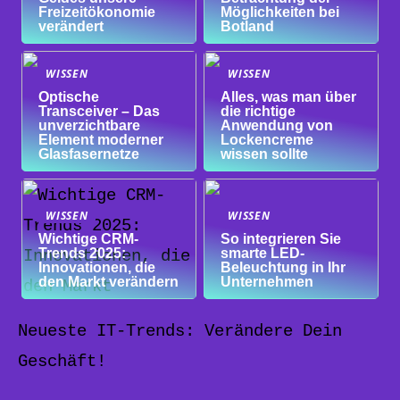
Freizeitökonomie
Möglichkeiten bei
verändert
Botland
WISSEN
WISSEN
Optische
Alles, was man über
Transceiver – Das
die richtige
unverzichtbare
Anwendung von
Element moderner
Lockencreme
Glasfasernetze
wissen sollte
WISSEN
WISSEN
Wichtige CRM-
So integrieren Sie
Trends 2025:
smarte LED-
Innovationen, die
Beleuchtung in Ihr
den Markt verändern
Unternehmen
Neueste IT-Trends: Verändere Dein
Geschäft!