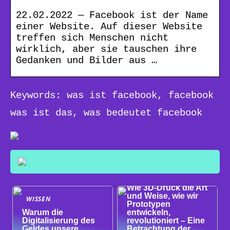
22.02.2022 — Facebook ist der Name
einer Website. Auf dieser Website
treffen sich Menschen nicht
wirklich, aber sie tauschen ihre
Gedanken und Bilder aus …
Keywords: was ist facebook, facebook
was ist das, was bedeutet facebook
WISSEN
Wie 3D-Druck die Art
und Weise, wie wir
WISSEN
Prototypen
Warum die
entwickeln,
Digitalisierung des
revolutioniert – Eine
Geldes unsere
Betrachtung der