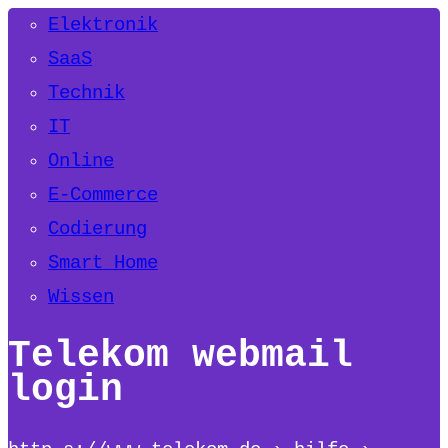
Elektronik
SaaS
Technik
IT
Online
E-Commerce
Codierung
Smart Home
Wissen
Telekom webmail
login