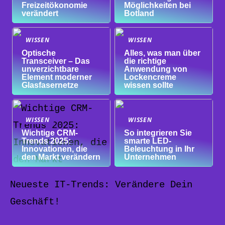
Freizeitökonomie
Möglichkeiten bei
verändert
Botland
WISSEN
WISSEN
Optische
Alles, was man über
Transceiver – Das
die richtige
unverzichtbare
Anwendung von
Element moderner
Lockencreme
Glasfasernetze
wissen sollte
WISSEN
WISSEN
Wichtige CRM-
So integrieren Sie
Trends 2025:
smarte LED-
Innovationen, die
Beleuchtung in Ihr
den Markt verändern
Unternehmen
Neueste IT-Trends: Verändere Dein
Geschäft!