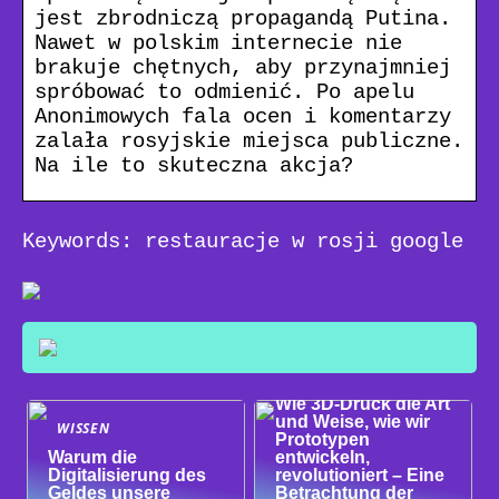
jest zbrodniczą propagandą Putina.
Nawet w polskim internecie nie
brakuje chętnych, aby przynajmniej
spróbować to odmienić. Po apelu
Anonimowych fala ocen i komentarzy
zalała rosyjskie miejsca publiczne.
Na ile to skuteczna akcja?
Keywords: restauracje w rosji google
WISSEN
Wie 3D-Druck die Art
und Weise, wie wir
WISSEN
Prototypen
Warum die
entwickeln,
Digitalisierung des
revolutioniert – Eine
Geldes unsere
Betrachtung der