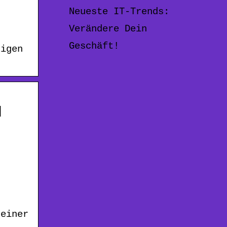
Neueste IT-Trends:
Verändere Dein
Geschäft!
rigen
d
seiner