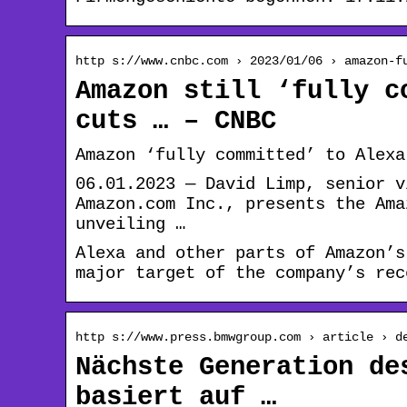
http s://www.cnbc.com › 2023/01/06 › amazon-f
Amazon still ‘fully c
cuts … – CNBC
Amazon ‘fully committed’ to Alexa
06.01.2023 — David Limp, senior v
Amazon.com Inc., presents the Ama
unveiling …
Alexa and other parts of Amazon’s
major target of the company’s rec
http s://www.press.bmwgroup.com › article › d
Nächste Generation de
basiert auf …