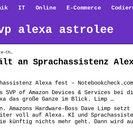
nik
IT
Online
E-Commerce
Codier
vp alexa astrolee
te-Ch…
ält an Sprachassistenz Ale
hassistenz Alexa fest – Notebookcheck.co
s SVP of Amazon Devices & Services bei d
xa das große Ganze im Blick. Limp …
n. Amazons Hardware-Boss Dave Limp setzt
iter voll auf Alexa. KI und Sprachassist
ie künftig nichts mehr geht. Dann wird a