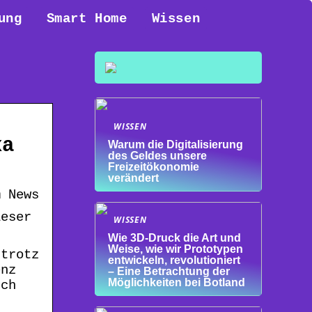
ung
Smart Home
Wissen
WISSEN
xa
Warum die Digitalisierung
des Geldes unsere
Freizeitökonomie
verändert
m News
ieser
WISSEN
Wie 3D-Druck die Art und
Weise, wie wir Prototypen
 trotz
entwickeln, revolutioniert
enz
– Eine Betrachtung der
Möglichkeiten bei Botland
uch