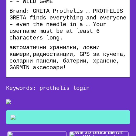
– – WILD GAME
Brand: GRETA Prothelis … PROTHELIS
GRETA finds everything and everyone
– even the needle in a … Your
username must be at least 6
characters long.
автоматични хранилки, ловни
камери,радиостанции, GPS за кучета,
соларни панели, батерии, хранене,
GARMIN аксесоари!
Keywords: prothelis login
WISSEN
Wie 3D-Druck die Art