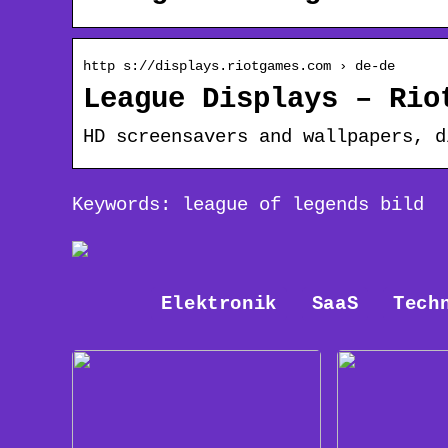
http s://displays.riotgames.com › de-de
League Displays – Rio
HD screensavers and wallpapers, d
Keywords: league of legends bild
Elektronik
SaaS
Tech