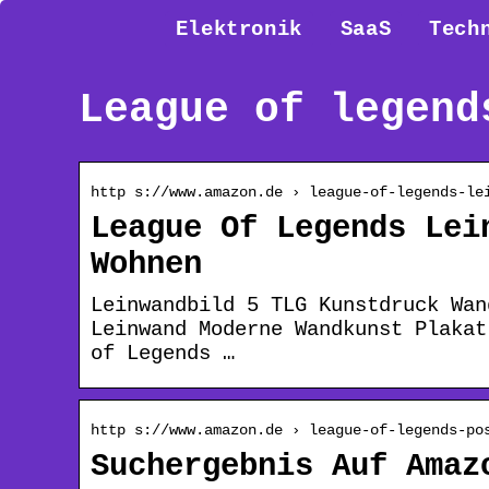
Elektronik
SaaS
Tech
League of legend
http s://www.amazon.de › league-of-legends-le
League Of Legends Lei
Wohnen
Leinwandbild 5 TLG Kunstdruck Wan
Leinwand Moderne Wandkunst Plakat
of Legends …
http s://www.amazon.de › league-of-legends-po
Suchergebnis Auf Amaz