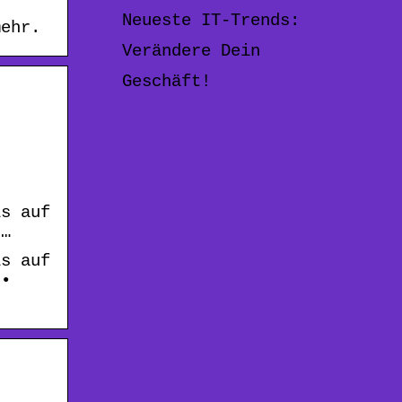
Neueste IT-Trends:
mehr.
Verändere Dein
Geschäft!
is auf
 …
is auf
 •