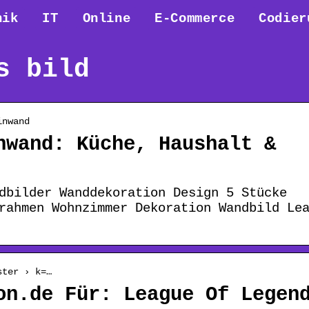
nik
IT
Online
E-Commerce
Codier
s bild
inwand
nwand: Küche, Haushalt &
dbilder Wanddekoration Design 5 Stücke
rahmen Wohnzimmer Dekoration Wandbild Le
ster › k=…
on.de Für: League Of Legen