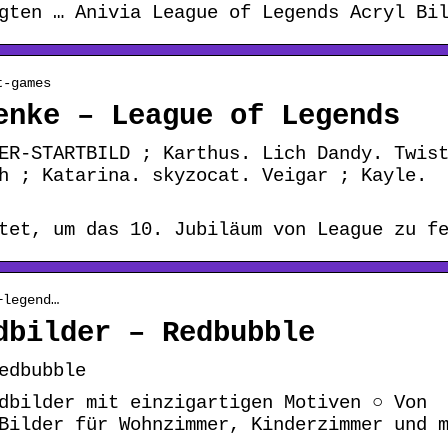
gten … Anivia League of Legends Acryl Bi
t-games
enke – League of Legends
ER-STARTBILD ; Karthus. Lich Dandy. Twis
h ; Katarina. skyzocat. Veigar ; Kayle.
tet, um das 10. Jubiläum von League zu f
+legend…
dbilder – Redbubble
edbubble
dbilder mit einzigartigen Motiven ○ Von
Bilder für Wohnzimmer, Kinderzimmer und 