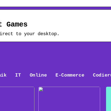
t Games
irect to your desktop.
nik
IT
Online
E-Commerce
Codier