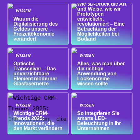
Wie 3D-Druck die Art
und Weise, wie wir
WISSEN
Prototypen
Warum die
entwickeln,
Digitalisierung des
revolutioniert – Eine
Geldes unsere
Betrachtung der
Freizeitökonomie
Möglichkeiten bei
verändert
Botland
WISSEN
WISSEN
Optische
Alles, was man über
Transceiver – Das
die richtige
unverzichtbare
Anwendung von
Element moderner
Lockencreme
Glasfasernetze
wissen sollte
WISSEN
WISSEN
Wichtige CRM-
So integrieren Sie
Trends 2025:
smarte LED-
Innovationen, die
Beleuchtung in Ihr
den Markt verändern
Unternehmen