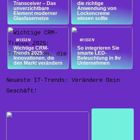
Transceiver – Das
die richtige
unverzichtbare
Anwendung von
Element moderner
Lockencreme
Glasfasernetze
wissen sollte
WISSEN
WISSEN
Wichtige CRM-
So integrieren Sie
Trends 2025:
smarte LED-
Innovationen, die
Beleuchtung in Ihr
den Markt verändern
Unternehmen
Neueste IT-Trends: Verändere Dein
Geschäft!