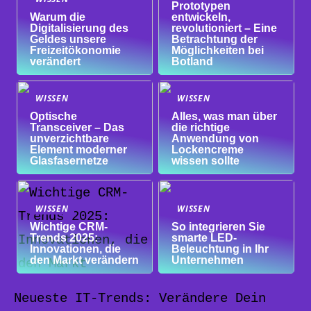
Prototypen
Warum die
entwickeln,
Digitalisierung des
revolutioniert – Eine
Geldes unsere
Betrachtung der
Freizeitökonomie
Möglichkeiten bei
verändert
Botland
WISSEN
WISSEN
Optische
Alles, was man über
Transceiver – Das
die richtige
unverzichtbare
Anwendung von
Element moderner
Lockencreme
Glasfasernetze
wissen sollte
WISSEN
WISSEN
Wichtige CRM-
So integrieren Sie
Trends 2025:
smarte LED-
Innovationen, die
Beleuchtung in Ihr
den Markt verändern
Unternehmen
Neueste IT-Trends: Verändere Dein