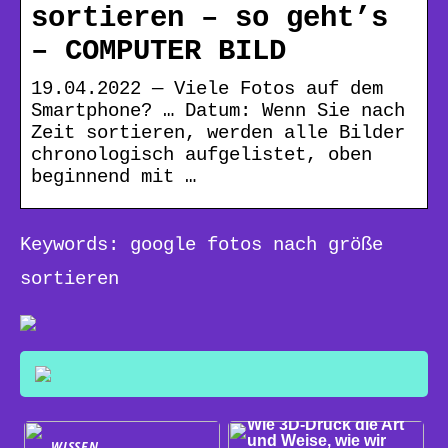
sortieren – so geht’s
– COMPUTER BILD
19.04.2022 — Viele Fotos auf dem
Smartphone? … Datum: Wenn Sie nach
Zeit sortieren, werden alle Bilder
chronologisch aufgelistet, oben
beginnend mit …
Keywords: google fotos nach größe
sortieren
WISSEN
Wie 3D-Druck die Art
und Weise, wie wir
WISSEN