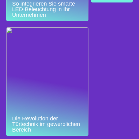
So integrieren Sie smarte
LED-Beleuchtung in Ihr
Unternehmen
Die Revolution der
Türtechnik im gewerblichen
Bereich