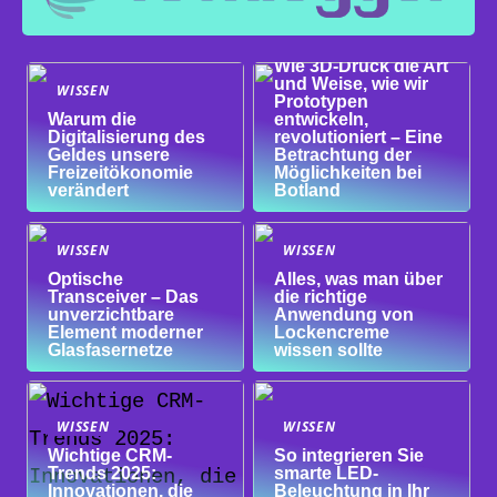
WISSEN
Wie 3D-Druck die Art
und Weise, wie wir
WISSEN
Prototypen
Warum die
entwickeln,
Digitalisierung des
revolutioniert – Eine
Geldes unsere
Betrachtung der
Freizeitökonomie
Möglichkeiten bei
verändert
Botland
WISSEN
WISSEN
Optische
Alles, was man über
Transceiver – Das
die richtige
unverzichtbare
Anwendung von
Element moderner
Lockencreme
Glasfasernetze
wissen sollte
WISSEN
WISSEN
Wichtige CRM-
So integrieren Sie
Trends 2025:
smarte LED-
Innovationen, die
Beleuchtung in Ihr