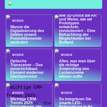
WISSEN
Wie 3D-Druck die Art
und Weise, wie wir
WISSEN
Prototypen
Warum die
entwickeln,
Digitalisierung des
revolutioniert – Eine
Geldes unsere
Betrachtung der
Freizeitökonomie
Möglichkeiten bei
verändert
Botland
WISSEN
WISSEN
Optische
Alles, was man über
Transceiver – Das
die richtige
unverzichtbare
Anwendung von
Element moderner
Lockencreme
Glasfasernetze
wissen sollte
WISSEN
WISSEN
Wichtige CRM-
So integrieren Sie
Trends 2025:
smarte LED-
Innovationen, die
Beleuchtung in Ihr