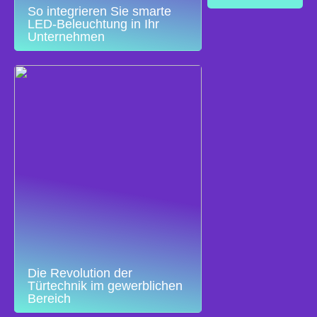
So integrieren Sie smarte
LED-Beleuchtung in Ihr
Unternehmen
Die Revolution der
Türtechnik im gewerblichen
Bereich