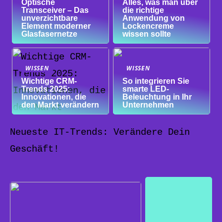
Optische
Alles, was man über
Transceiver – Das
die richtige
unverzichtbare
Anwendung von
Element moderner
Lockencreme
Glasfasernetze
wissen sollte
WISSEN
WISSEN
Wichtige CRM-
So integrieren Sie
Trends 2025:
smarte LED-
Innovationen, die
Beleuchtung in Ihr
den Markt verändern
Unternehmen
Neueste IT-Trends: Verändere Dein
Geschäft!