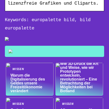
lizenzfreie Grafiken und Cliparts.
Keywords: europalette bild, bild
europalette
WISSEN
Wie 3D-Druck die Art
und Weise, wie wir
WISSEN
Prototypen
Warum die
entwickeln,
Digitalisierung des
revolutioniert – Eine
Geldes unsere
Betrachtung der
Freizeitökonomie
Möglichkeiten bei
verändert
Botland
WISSEN
WISSEN