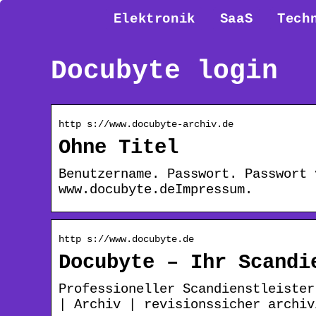
Elektronik
SaaS
Tech
Docubyte login
http s://www.docubyte-archiv.de
Ohne Titel
Benutzername. Passwort. Passwort 
www.docubyte.deImpressum.
http s://www.docubyte.de
Docubyte – Ihr Scandi
Professioneller Scandienstleister
| Archiv | revisionssicher archiv