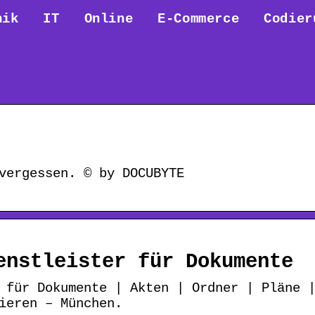
nik
IT
Online
E-Commerce
Codier
vergessen. © by DOCUBYTE
enstleister für Dokumente
 für Dokumente | Akten | Ordner | Pläne 
ieren – München.