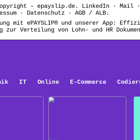
opyright – epayslip.de. LinkedIn · Mail 
essum · Datenschutz · AGB / ALB.
ung mit ePAYSLIP® und unserer App: Effiz
g zur Verteilung von Lohn- und HR Dokume
nik
IT
Online
E-Commerce
Codier