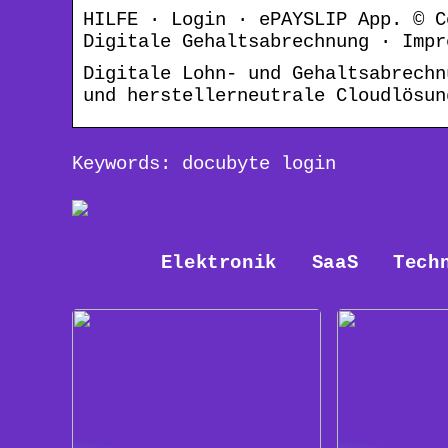
HILFE · Login · ePAYSLIP App. © C
Digitale Gehaltsabrechnung · Impr
Digitale Lohn- und Gehaltsabrechn
und herstellerneutrale Cloudlösun
Keywords: docubyte login
Elektronik
SaaS
Tech