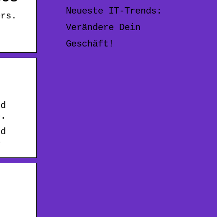
Neueste IT-Trends:
ers.
d
Verändere Dein
Geschäft!
nd
e.
nd
e