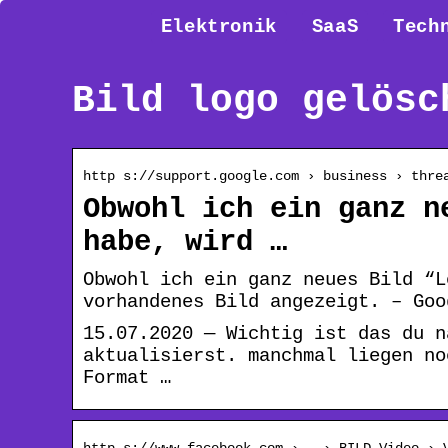
Elektronik
SaaS
Tech
Bild logo gelösc
http s://support.google.com › business › thre
Obwohl ich ein ganz n
habe, wird …
Obwohl ich ein ganz neues Bild “L
vorhandenes Bild angezeigt. – Goo
15.07.2020 — Wichtig ist das du n
aktualisierst. manchmal liegen no
Format …
http s://www.facebook.com › … › BILD Video › 