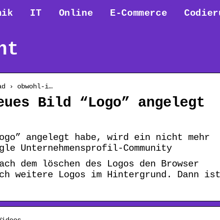
nik
IT
Online
E-Commerce
Codier
ht
ad › obwohl-i…
eues Bild “Logo” angelegt
ogo” angelegt habe, wird ein nicht mehr
gle Unternehmensprofil-Community
ach dem löschen des Logos den Browser
ch weitere Logos im Hintergrund. Dann is
Videos