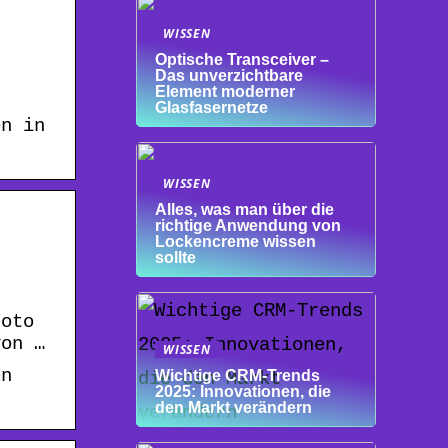
WISSEN
Optische Transceiver –
Das unverzichtbare
Element moderner
Glasfasernetze
en in
WISSEN
Alles, was man über die
richtige Anwendung von
Lockencreme wissen
sollte
Foto
von …
WISSEN
en
Wichtige CRM-Trends
2025: Innovationen, die
den Markt verändern