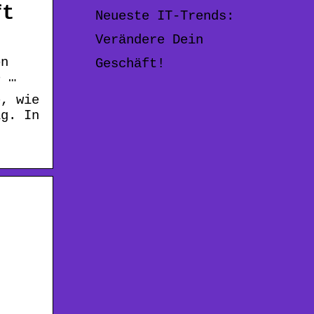
ft
Neueste IT-Trends:
Verändere Dein
on
Geschäft!
e …
e, wie
ig. In
,