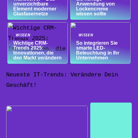
unverzichtbare
Anwendung von
Element moderner
Lockencreme
Glasfasernetze
wissen sollte
WISSEN
WISSEN
Wichtige CRM-
So integrieren Sie
Trends 2025:
smarte LED-
Innovationen, die
Beleuchtung in Ihr
den Markt verändern
Unternehmen
Neueste IT-Trends: Verändere Dein
Geschäft!