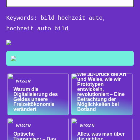
Keywords: bild hochzeit auto,
hochzeit auto bild
WISSEN
Wie 3D-Druck die Art
und Weise, wie wir
WISSEN
Prototypen
Warum die
entwickeln,
Digitalisierung des
revolutioniert – Eine
Geldes unsere
Betrachtung der
Freizeitökonomie
Möglichkeiten bei
verändert
Botland
WISSEN
WISSEN
Optische
Alles, was man über
Transceiver – Das
die richtige