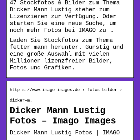
47 Stockfotos & Bilder zum Thema
Dicker Mann Lustig stehen zum
Lizenzieren zur Verfügung. Oder
starten Sie eine neue Suche, um
noch mehr Fotos bei IMAGO zu …
Laden Sie Stockfotos zum Thema
fetter mann herunter. Günstig und
eine große Auswahl mit vielen
Millionen lizenzfreier Bilder,
Fotos und Grafiken.
http s://www.imago-images.de › fotos-bilder ›
dicker-m…
Dicker Mann Lustig
Fotos – Imago Images
Dicker Mann Lustig Fotos | IMAGO