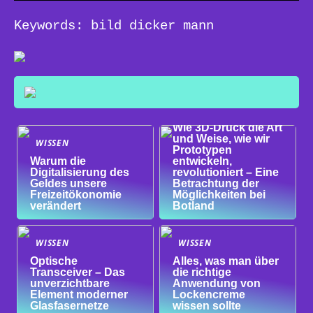
Keywords: bild dicker mann
WISSEN
Wie 3D-Druck die Art
und Weise, wie wir
WISSEN
Prototypen
Warum die
entwickeln,
Digitalisierung des
revolutioniert – Eine
Geldes unsere
Betrachtung der
Freizeitökonomie
Möglichkeiten bei
verändert
Botland
WISSEN
WISSEN
Optische
Alles, was man über
Transceiver – Das
die richtige
unverzichtbare
Anwendung von
Element moderner
Lockencreme
Glasfasernetze
wissen sollte