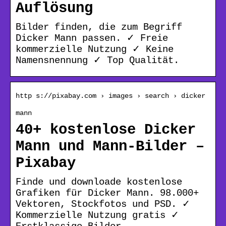
Auflösung
Bilder finden, die zum Begriff
Dicker Mann passen. ✓ Freie
kommerzielle Nutzung ✓ Keine
Namensnennung ✓ Top Qualität.
http s://pixabay.com › images › search › dicker
mann
40+ kostenlose Dicker
Mann und Mann-Bilder –
Pixabay
Finde und downloade kostenlose
Grafiken für Dicker Mann. 98.000+
Vektoren, Stockfotos und PSD. ✓
Kommerzielle Nutzung gratis ✓