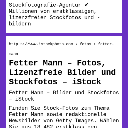
Stockfotografie-Agentur ✔
Millionen von erstklassigen,
lizenzfreien Stockfotos und -
bildern
http s://www.istockphoto.com › fotos › fetter-
mann
Fetter Mann – Fotos,
Lizenzfreie Bilder und
Stockfotos – iStock
Fetter Mann – Bilder und Stockfotos
– iStock
Finden Sie Stock-Fotos zum Thema
Fetter Mann sowie redaktionelle
Newsbilder von Getty Images. Wählen
Sie aus 18.482 erstklassigen