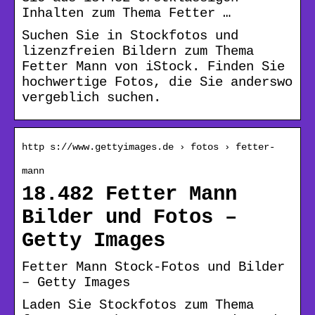
Inhalten zum Thema Fetter …
Suchen Sie in Stockfotos und
lizenzfreien Bildern zum Thema
Fetter Mann von iStock. Finden Sie
hochwertige Fotos, die Sie anderswo
vergeblich suchen.
http s://www.gettyimages.de › fotos › fetter-
mann
18.482 Fetter Mann
Bilder und Fotos –
Getty Images
Fetter Mann Stock-Fotos und Bilder
– Getty Images
Laden Sie Stockfotos zum Thema