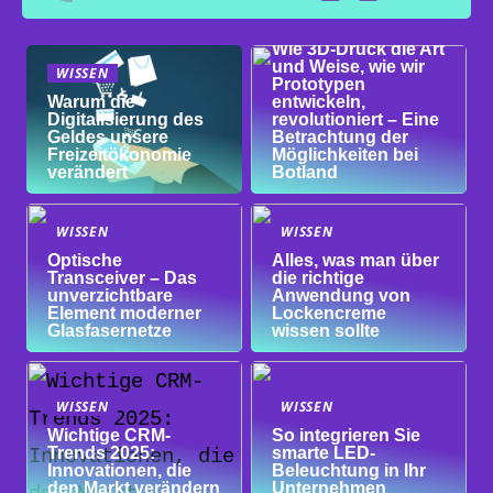
WISSEN
Wie 3D-Druck die Art
und Weise, wie wir
WISSEN
Prototypen
Warum die
entwickeln,
Digitalisierung des
revolutioniert – Eine
Geldes unsere
Betrachtung der
Freizeitökonomie
Möglichkeiten bei
verändert
Botland
WISSEN
WISSEN
Optische
Alles, was man über
Transceiver – Das
die richtige
unverzichtbare
Anwendung von
Element moderner
Lockencreme
Glasfasernetze
wissen sollte
WISSEN
WISSEN
Wichtige CRM-
So integrieren Sie
Trends 2025:
smarte LED-
Innovationen, die
Beleuchtung in Ihr
den Markt verändern
Unternehmen