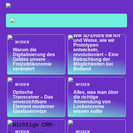
WISSEN
Wie 3D-Druck die Art
und Weise, wie wir
WISSEN
Prototypen
Warum die
entwickeln,
Digitalisierung des
revolutioniert – Eine
Geldes unsere
Betrachtung der
Freizeitökonomie
Möglichkeiten bei
verändert
Botland
WISSEN
WISSEN
Optische
Alles, was man über
Transceiver – Das
die richtige
unverzichtbare
Anwendung von
Element moderner
Lockencreme
Glasfasernetze
wissen sollte
WISSEN
WISSEN