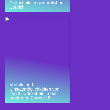
Türtechnik im gewerblichen
Bereich
Vorteile und
Einsatzmöglichkeiten von
Typ 3 Ladekabeln in der
modernen E-Mobilität