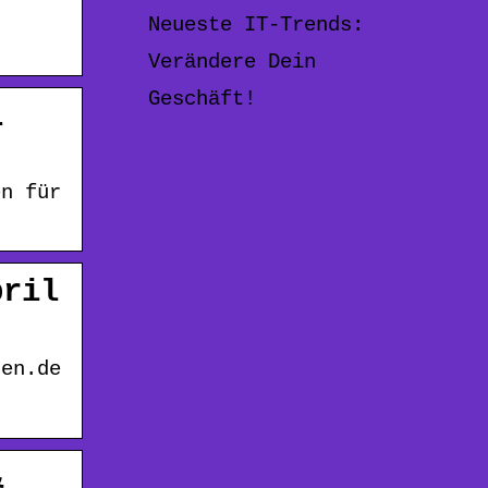
Neueste IT-Trends:
Verändere Dein
Geschäft!
1
en für
pril
nen.de
&