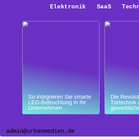
Elektronik
SaaS
Tech
So integrieren Sie smarte
Die Revolut
LED-Beleuchtung in Ihr
Türtechnik 
Unternehmen
gewerblich
admin@urbanmedien.de