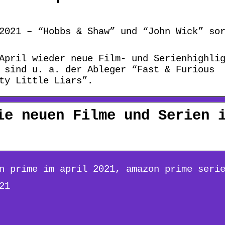
2021 – “Hobbs & Shaw” und “John Wick” so
April wieder neue Film- und Serienhighli
 sind u. a. der Ableger “Fast & Furious
ty Little Liars”.
ie neuen Filme und Serien 
n prime im april 2021, amazon prime seri
21