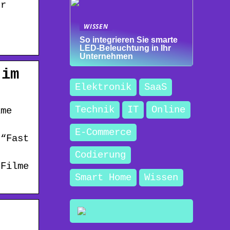
ür
s
WISSEN
So integrieren Sie smarte
LED-Beleuchtung in Ihr
Unternehmen
 im
Elektronik
SaaS
Technik
IT
Online
lme
E-Commerce
 “Fast
Codierung
 Filme
Smart Home
Wissen