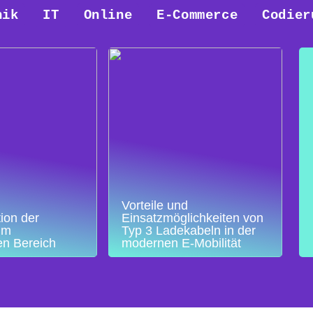
nik
IT
Online
E-Commerce
Codier
Vorteile und
ion der
Einsatzmöglichkeiten von
im
Typ 3 Ladekabeln in der
en Bereich
modernen E-Mobilität