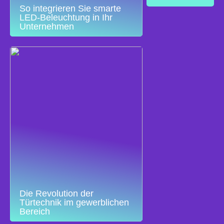
So integrieren Sie smarte
LED-Beleuchtung in Ihr
Unternehmen
Die Revolution der
Türtechnik im gewerblichen
Bereich