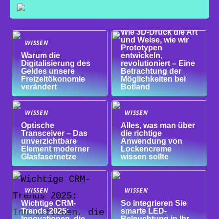
WISSEN
Wie 3D-Druck die Art
und Weise, wie wir
WISSEN
Prototypen
Warum die
entwickeln,
Digitalisierung des
revolutioniert – Eine
Geldes unsere
Betrachtung der
Freizeitökonomie
Möglichkeiten bei
verändert
Botland
WISSEN
WISSEN
Optische
Alles, was man über
Transceiver – Das
die richtige
unverzichtbare
Anwendung von
Element moderner
Lockencreme
Glasfasernetze
wissen sollte
WISSEN
WISSEN
Wichtige CRM-
So integrieren Sie
Trends 2025:
smarte LED-
Innovationen, die
Beleuchtung in Ihr