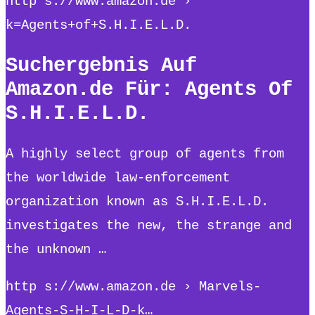
http s://www.amazon.de ›
k=Agents+of+S.H.I.E.L.D.
Suchergebnis Auf
Amazon.de Für: Agents Of
S.H.I.E.L.D.
A highly select group of agents from
the worldwide law-enforcement
organization known as S.H.I.E.L.D.
investigates the new, the strange and
the unknown …
http s://www.amazon.de › Marvels-
Agents-S-H-I-L-D-k…