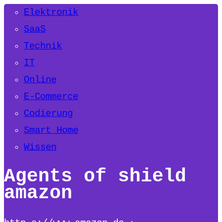
Elektronik
SaaS
Technik
IT
Online
E-Commerce
Codierung
Smart Home
Wissen
Agents of shield
amazon