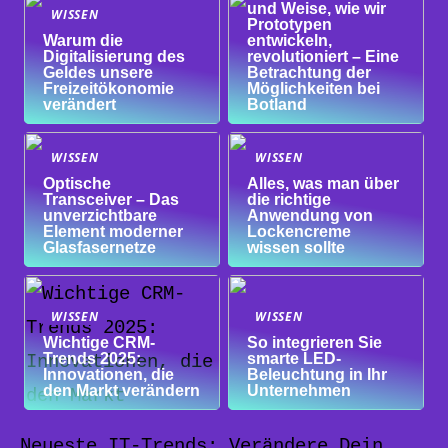
und Weise, wie wir
WISSEN
Prototypen
Warum die
entwickeln,
Digitalisierung des
revolutioniert – Eine
Geldes unsere
Betrachtung der
Freizeitökonomie
Möglichkeiten bei
verändert
Botland
WISSEN
WISSEN
Optische
Alles, was man über
Transceiver – Das
die richtige
unverzichtbare
Anwendung von
Element moderner
Lockencreme
Glasfasernetze
wissen sollte
WISSEN
WISSEN
Wichtige CRM-
So integrieren Sie
Trends 2025:
smarte LED-
Innovationen, die
Beleuchtung in Ihr
den Markt verändern
Unternehmen
Neueste IT-Trends: Verändere Dein